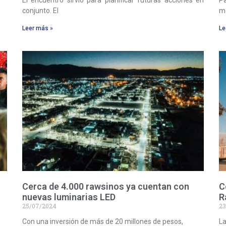
El encuentro sirvió para planificar futuras acciones en
P
conjunto. El
me
Leer más »
Le
Cerca de 4.000 rawsinos ya cuentan con
C
nuevas luminarias LED
R
25/07/2024
23
Con una inversión de más de 20 millones de pesos,
La