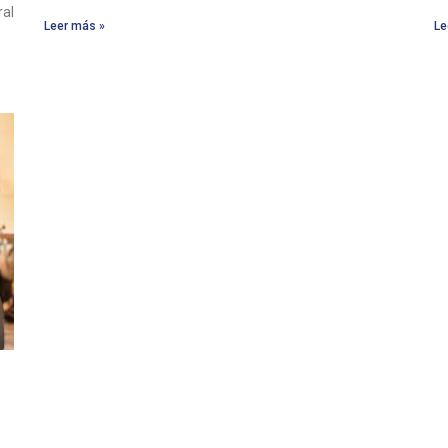
ral
Leer más »
Le