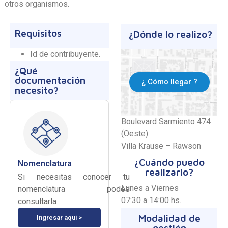
otros organismos.
Requisitos
¿Dónde lo realizo?
Id de contribuyente.
¿Qué
documentación
¿ Cómo llegar ?
necesito?
Boulevard Sarmiento 474
(Oeste)
Villa Krause – Rawson
¿Cuándo puedo
Nomenclatura
realizarlo?
Si necesitas conocer tu
Lunes a Viernes
nomenclatura podés
07:30 a 14:00 hs.
consultarla
Modalidad de
Ingresar aqui >
gestión