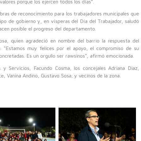
alores porque los ejercen todos los días”.
abras de reconocimiento para los trabajadores municipales que
uipo de gobierno y, en vísperas del Día del Trabajador, saludó
acen posible el progreso del departamento.
osa, quien agradeció en nombre del barrio la respuesta del
d: “Estamos muy felices por el apoyo, el compromiso de su
oncretadas. Es un orgullo ser rawsinos”, afirmó emocionada.
s y Servicios, Facundo Cosma, los concejales Adriana Diaz,
te, Vanina Andino, Gustavo Sosa; y vecinos de la zona.