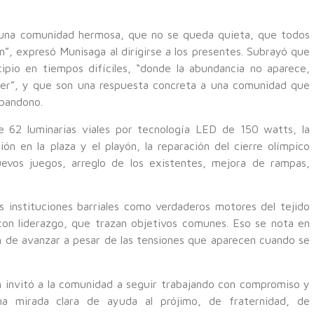
 una comunidad hermosa, que no se queda quieta, que todos
n”, expresó Munisaga al dirigirse a los presentes. Subrayó que
ipio en tiempos difíciles, “donde la abundancia no aparece,
acer”, y que son una respuesta concreta a una comunidad que
abandono.
e 62 luminarias viales por tecnología LED de 150 watts, la
ión en la plaza y el playón, la reparación del cierre olímpico
uevos juegos, arreglo de los existentes, mejora de rampas,
as instituciones barriales como verdaderos motores del tejido
 con liderazgo, que trazan objetivos comunes. Eso se nota en
ión de avanzar a pesar de las tensiones que aparecen cuando se
n invitó a la comunidad a seguir trabajando con compromiso y
una mirada clara de ayuda al prójimo, de fraternidad, de