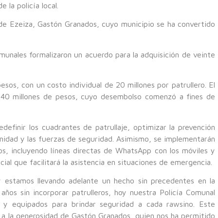
 la policía local.
 de Ezeiza, Gastón Granados, cuyo municipio se ha convertido
munales formalizaron un acuerdo para la adquisición de veinte
esos, con un costo individual de 20 millones por patrullero. El
 40 millones de pesos, cuyo desembolso comenzó a fines de
definir los cuadrantes de patrullaje, optimizar la prevención
munidad y las fuerzas de seguridad. Asimismo, se implementarán
os, incluyendo líneas directas de WhatsApp con los móviles y
icial que facilitará la asistencia en situaciones de emergencia.
 estamos llevando adelante un hecho sin precedentes en la
ños sin incorporar patrulleros, hoy nuestra Policía Comunal
s y equipados para brindar seguridad a cada rawsino. Este
y a la generosidad de Gastón Granados, quien nos ha permitido