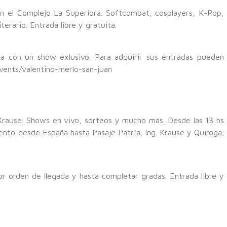
en el Complejo La Superiora. Softcombat, cosplayers, K-Pop,
iterario. Entrada libre y gratuita.
ra con un show exlusivo. Para adquirir sus entradas pueden
events/valentino-merlo-san-juan
Krause. Shows en vivo, sorteos y mucho más. Desde las 13 hs
ento desde España hasta Pasaje Patría; Ing. Krause y Quiroga;
r orden de llegada y hasta completar gradas. Entrada libre y