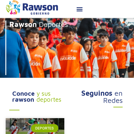
Rawson
Deportes
Seguinos
en
Conoce
y sus
rawson
deportes
Redes
DEPORTES