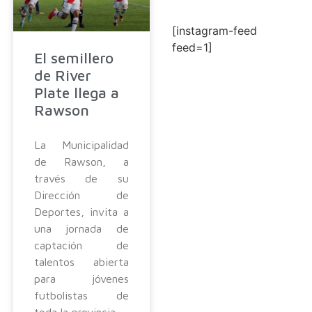
[instagram-feed
feed=1]
El semillero
de River
Plate llega a
Rawson
La Municipalidad
de Rawson, a
través de su
Dirección de
Deportes, invita a
una jornada de
captación de
talentos abierta
para jóvenes
futbolistas de