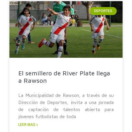
DEPORTES
El semillero de River Plate llega
a Rawson
La Municipalidad de Rawson, a través de su
Dirección de Deportes, invita a una jornada
de captación de talentos abierta para
jóvenes futbolistas de toda
LEER MAS »