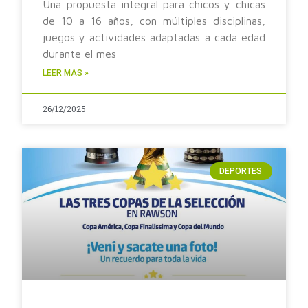
Una propuesta integral para chicos y chicas
de 10 a 16 años, con múltiples disciplinas,
juegos y actividades adaptadas a cada edad
durante el mes
LEER MAS »
26/12/2025
DEPORTES