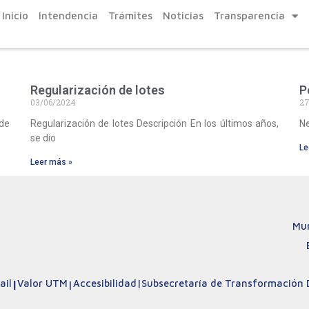
Inicio
Intendencia
Trámites
Noticias
Transparencia
Regularización de lotes
P
03/06/2024
27
ede
Regularización de lotes Descripción En los últimos años,
Ne
se dio
Le
Leer más »
Mun
il
|
Valor UTM
Accesibilidad
|
Subsecretaría de Transformación D
|