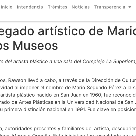
Inicio
Intendencia
Trámites
Noticias
Transparencia
egado artístico de Mari
los Museos
del artista plástico a una sala del Complejo La Superiora,
os, Rawson llevó a cabo, a través de la Dirección de Cultu
tividad al imponer el nombre de Mario Segundo Pérez a la s
artista plástico nacido en San Juan en 1960, fue reconocid
sorado de Artes Plásticas en la Universidad Nacional de S
 primera distinción nacional en 1991. Fue clave en posicio
, autoridades presentes y familiares del artista, descubri
a local Marcelo Ormeño. Esta iniciativa fue respaldada por