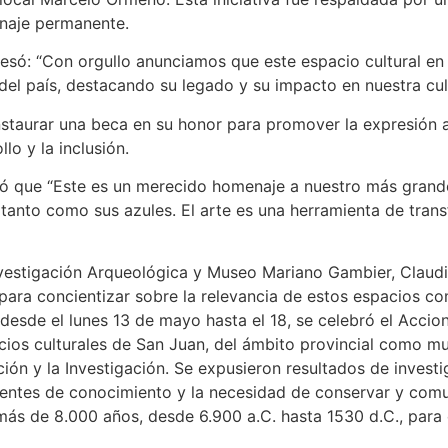
enaje permanente.
esó: “Con orgullo anunciamos que este espacio cultural en
del país, destacando su legado y su impacto en nuestra cul
nstaurar una beca en su honor para promover la expresión 
lo y la inclusión.
só que “Este es un merecido homenaje a nuestro más grande a
i tanto como sus azules. El arte es una herramienta de tran
 Investigación Arqueológica y Museo Mariano Gambier, Claudi
ara concientizar sobre la relevancia de estos espacios co
esde el lunes 13 de mayo hasta el 18, se celebró el Accio
cios culturales de San Juan, del ámbito provincial como mun
ón y la Investigación. Se expusieron resultados de invest
entes de conocimiento y la necesidad de conservar y comuni
ás de 8.000 años, desde 6.900 a.C. hasta 1530 d.C., para c